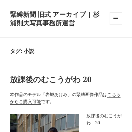
緊縛新聞 旧式 アーカイブ | 杉
浦則夫写真事務所運営
メニュ
ーとウ
ィジェ
ット
タグ:
小説
放課後のむこうがわ 20
本作品のモデル「岩城あけみ」の緊縛画像作品は
こちら
からご購入可能
です。
放課後のむこうが
わ 20