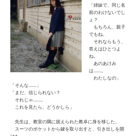
「姉妹で、同じ名
前のわけないでし
ょ？
もちろん、親子
でもね。
それならもう、
答えはひとつよ
ね。
あのあけみ
は……。
わたしなの」
「そんな……」
「まだ、信じられない？
それじゃ……。
これを見たら、どうかしら」
先生は、教室の隅に据えられた教卓に身を移した。
スーツのポケットから鍵を取り出すと、引き出しを開