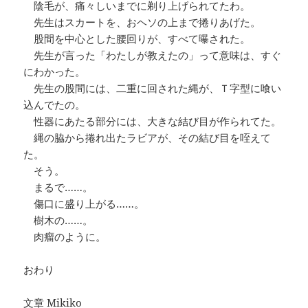
陰毛が、痛々しいまでに剃り上げられてたわ。
先生はスカートを、おヘソの上まで捲りあげた。
股間を中心とした腰回りが、すべて曝された。
先生が言った「わたしが教えたの」って意味は、すぐ
にわかった。
先生の股間には、二重に回された縄が、Ｔ字型に喰い
込んでたの。
性器にあたる部分には、大きな結び目が作られてた。
縄の脇から捲れ出たラビアが、その結び目を咥えて
た。
そう。
まるで……。
傷口に盛り上がる……。
樹木の……。
肉瘤のように。
おわり
文章 Mikiko