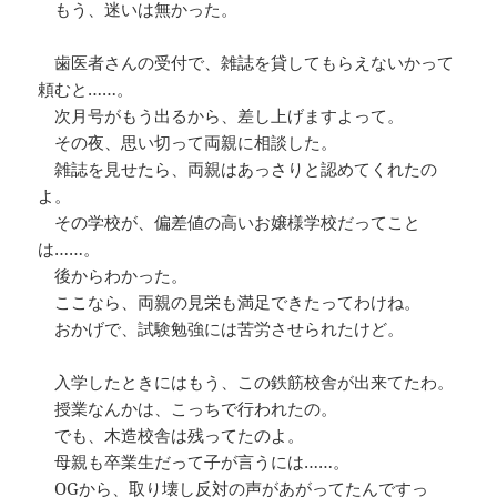
もう、迷いは無かった。
歯医者さんの受付で、雑誌を貸してもらえないかって
頼むと……。
次月号がもう出るから、差し上げますよって。
その夜、思い切って両親に相談した。
雑誌を見せたら、両親はあっさりと認めてくれたの
よ。
その学校が、偏差値の高いお嬢様学校だってこと
は……。
後からわかった。
ここなら、両親の見栄も満足できたってわけね。
おかげで、試験勉強には苦労させられたけど。
入学したときにはもう、この鉄筋校舎が出来てたわ。
授業なんかは、こっちで行われたの。
でも、木造校舎は残ってたのよ。
母親も卒業生だって子が言うには……。
OGから、取り壊し反対の声があがってたんですっ