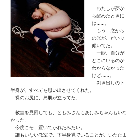
わたしが夢か
ら醒めたときに
は……。
もう、窓から
の光が、だいぶ
傾いてた。
一瞬、自分が
どこにいるのか
わからなかった
けど……。
剥き出しの下
半身が、すべてを思い出させてくれた。
裸のお尻に、鳥肌が立ってた。
教室を見回しても、ともみさんもあけみちゃんもいな
かった。
今度こそ、置いてかれたみたい。
誰もいない教室で、下半身裸でいることが、いたたま