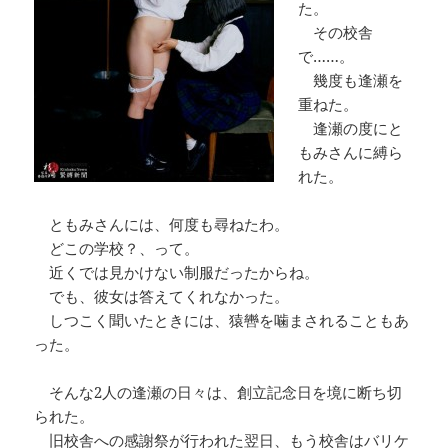
た。
その校舎
で……。
幾度も逢瀬を
重ねた。
逢瀬の度にと
もみさんに縛ら
れた。
ともみさんには、何度も尋ねたわ。
どこの学校？、って。
近くでは見かけない制服だったからね。
でも、彼女は答えてくれなかった。
しつこく聞いたときには、猿轡を噛まされることもあ
った。
そんな2人の逢瀬の日々は、創立記念日を境に断ち切
られた。
旧校舎への感謝祭が行われた翌日、もう校舎はバリケ