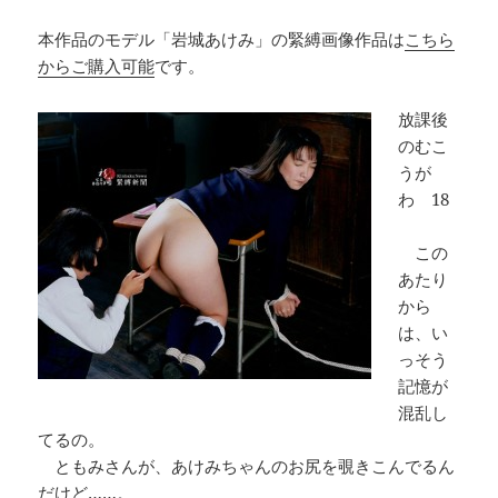
本作品のモデル「岩城あけみ」の緊縛画像作品は
こちら
からご購入可能
です。
放課後
のむこ
うが
わ 18
この
あたり
から
は、い
っそう
記憶が
混乱し
てるの。
ともみさんが、あけみちゃんのお尻を覗きこんでるん
だけど……。