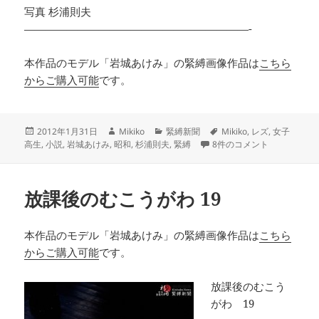
写真 杉浦則夫
—————————————————————-
本作品のモデル「岩城あけみ」の緊縛画像作品は
こちら
からご購入可能
です。
投
作
カ
タ
2012年1月31日
Mikiko
緊縛新聞
Mikiko
,
レズ
,
女子
稿
成
テ
放課後のむこうがわ 20 へ
グ
高生
,
小説
,
岩城あけみ
,
昭和
,
杉浦則夫
,
緊縛
8件のコメント
日:
者
ゴ
リ
ー
放課後のむこうがわ 19
本作品のモデル「岩城あけみ」の緊縛画像作品は
こちら
からご購入可能
です。
放課後のむこう
がわ 19