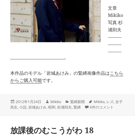
文章
Mikiko
写真 杉
浦則夫
———
———
———
————————————-
本作品のモデル「岩城あけみ」の緊縛画像作品は
こちら
からご購入可能
です。
投
作
カ
タ
2012年1月24日
Mikiko
緊縛新聞
Mikiko
,
レズ
,
女子
稿
成
テ
放課後のむこうがわ 19 へ
グ
高生
,
小説
,
岩城あけみ
,
昭和
,
杉浦則夫
,
緊縛
6件のコメント
日:
者
ゴ
リ
ー
放課後のむこうがわ 18